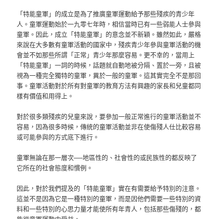
「特能童軍」的成立是為了推廣童軍運動給予那些殘疾的青少年
人。童軍運動始於一九零七年時，相信當時已有一些弱能人士參與
童軍。因此，成立「特能童軍」的意念並不新穎。雖然如此，嚴格
來說在大多數有童軍活動的國家中，殘疾青少年參與童軍活動的機
會並不如那些所謂「正常」青少年那麼容易。更不幸的，當用上
「特能童軍」一詞的時候，話題就自動地被分隔、置於一旁，且被
視為一種完全獨特的童軍，異於一般的童軍。這其實完全不是那回
事。童軍活動對於所有對童軍的教育方法有興趣的家長和兒童都同
樣有價值和用得上。
對於很多類殘疾的兒童來說，要參加一般正常進行的童軍活動並不
容易，因為很多時候，傳統的童軍活動並非在使傷殘人仕比較容易
或可能參與的方式底下進行。
童軍無論在那一層次──地區性的、社會性的或民族性的都反映了
它所在的社會態度和慣例。
因此，對於我們提及的「特能童軍」實在有需要給予特別的注意。
這並不是因為它是一種特別的童軍，而是因他們需要一些特別的資
料和一些特別的心思力量才能使所有年青人，包括那些傷殘的，都
能從童軍運動中受益。