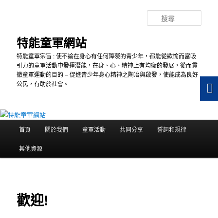
跳
至
搜
主
尋
要
特能童軍網站
內
特能童軍宗旨 : 使不論在身心有任何障礙的青少年，都能從歡愉而富吸
容
引力的童軍活動中發揮潛能，在身、心、精神上有均衡的發展，從而貫
徹童軍運動的目的 – 促進青少年身心精神之陶冶與啟發，使能成為良好
公民，有助於社會。
主
首頁
關於我們
童軍活動
共同分享
誓詞和規律
要
選
其他資源
單
歡迎!