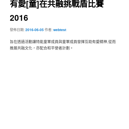
有愛[童]在共融挑戰盾比賽
2016
發佈日期:
2016-06-05
作者:
webtest
旨在透過活動讓特能童軍成員與童軍成員發揮互助有愛精神,從而
推展共融文化，亦配合和平使者計劃。