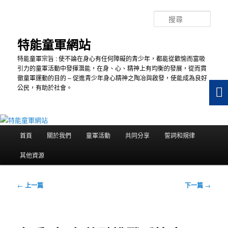
跳
至
搜
主
尋
要
特能童軍網站
內
特能童軍宗旨 : 使不論在身心有任何障礙的青少年，都能從歡愉而富吸
容
引力的童軍活動中發揮潛能，在身、心、精神上有均衡的發展，從而貫
徹童軍運動的目的 – 促進青少年身心精神之陶冶與啟發，使能成為良好
公民，有助於社會。
主
首頁
關於我們
童軍活動
共同分享
誓詞和規律
要
選
其他資源
單
文
←
上一篇
下一篇
→
章
導
覽