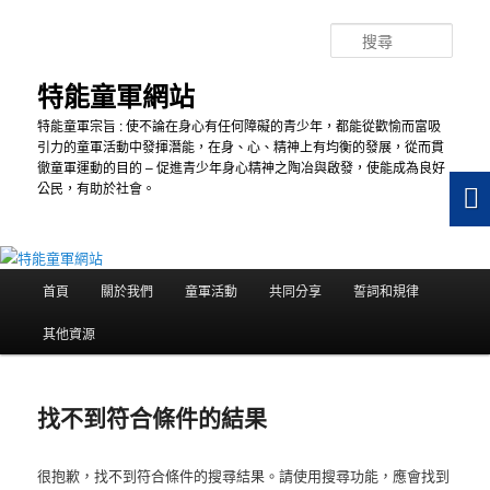
跳
跳
至
至
搜
主
輔
尋
要
助
特能童軍網站
內
內
特能童軍宗旨 : 使不論在身心有任何障礙的青少年，都能從歡愉而富吸
容
容
引力的童軍活動中發揮潛能，在身、心、精神上有均衡的發展，從而貫
徹童軍運動的目的 – 促進青少年身心精神之陶冶與啟發，使能成為良好
公民，有助於社會。
主
首頁
關於我們
童軍活動
共同分享
誓詞和規律
要
選
其他資源
單
找不到符合條件的結果
很抱歉，找不到符合條件的搜尋結果。請使用搜尋功能，應會找到