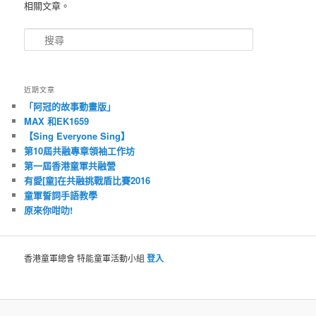
相關文章。
搜
尋
近期文章
「阿冠的故事動畫版」
MAX 和EK1659
【Sing Everyone Sing】
第10屆共融專章領袖工作坊
第一屆香港童軍共融營
有愛[童]在共融挑戰盾比賽2016
童軍誓詞手語教學
原來你咁叻!
香港童軍總會 特能童軍活動小組
登入